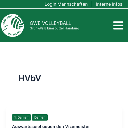
Zum
Login Mannschaften
|
Interne Infos
Inhalt
springen
GWE VOLLEYBALL
Grün-Weiß Eimsbüttel Hamburg
HVbV
1. Damen
Damen
Auswärtsspiel gegen den Vizemeister