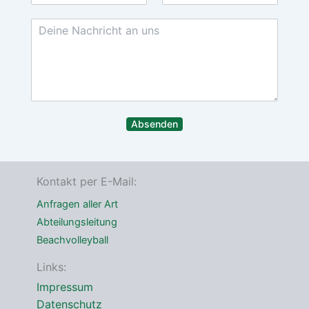
*
n
h
M
l
a
n
N
m
a
a
e
e
m
a
i
f
e
c
l
o
h
-
n
r
A
n
i
d
u
c
r
m
h
e
m
Absenden
t
s
e
*
s
r
e
*
Kontakt per E-Mail:
Anfragen aller Art
Abteilungsleitung
Beachvolleyball
Links:
Impressum
Datenschutz