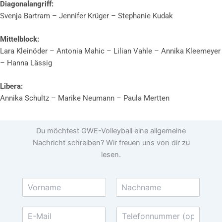
Diagonalangriff:
Svenja Bartram – Jennifer Krüger – Stephanie Kudak
Mittelblock:
Lara Kleinöder – Antonia Mahic – Lilian Vahle – Annika Kleemeyer
– Hanna Lässig
Libera:
Annika Schultz – Marike Neumann – Paula Mertten
Du möchtest GWE-Volleyball eine allgemeine
Nachricht schreiben? Wir freuen uns von dir zu
lesen.
N
a
V
N
m
o
a
E
T
e
r
c
-
e