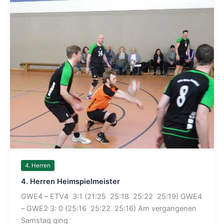
4. Herren
4. Herren Heimspielmeister
GWE4 – ETV4 3:1 (21:25 25:18 25:22 25:19) GWE4
– GWE2 3: 0 (25:16 25:22 25:16) Am vergangenen
Samstag ging