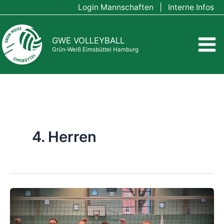
Zum
Login Mannschaften
|
Interne Infos
Inhalt
springen
GWE VOLLEYBALL
Grün-Weiß Eimsbüttel Hamburg
4. Herren