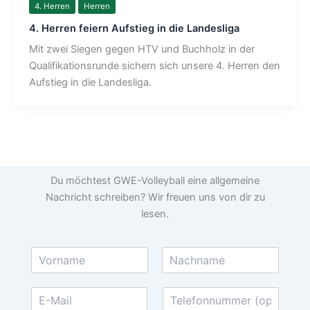
4. Herren
Herren
4. Herren feiern Aufstieg in die Landesliga
Mit zwei Siegen gegen HTV und Buchholz in der
Qualifikationsrunde sichern sich unsere 4. Herren den
Aufstieg in die Landesliga.
Du möchtest GWE-Volleyball eine allgemeine
Nachricht schreiben? Wir freuen uns von dir zu
lesen.
N
a
V
N
m
o
a
E
T
e
r
c
-
e
*