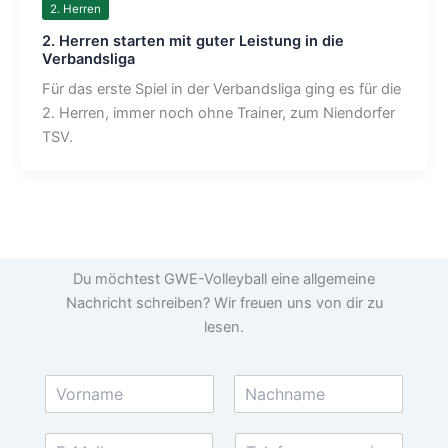
2. Herren
2. Herren starten mit guter Leistung in die
Verbandsliga
Für das erste Spiel in der Verbandsliga ging es für die
2. Herren, immer noch ohne Trainer, zum Niendorfer
TSV.
Du möchtest GWE-Volleyball eine allgemeine
Nachricht schreiben? Wir freuen uns von dir zu
lesen.
N
a
V
N
m
o
a
E
T
e