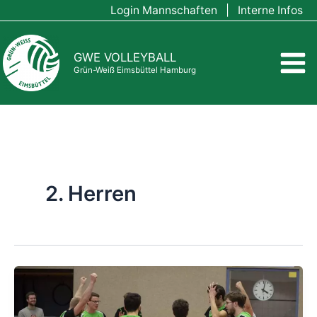
Zum
Login Mannschaften
|
Interne Infos
Inhalt
springen
GWE VOLLEYBALL
Grün-Weiß Eimsbüttel Hamburg
2. Herren