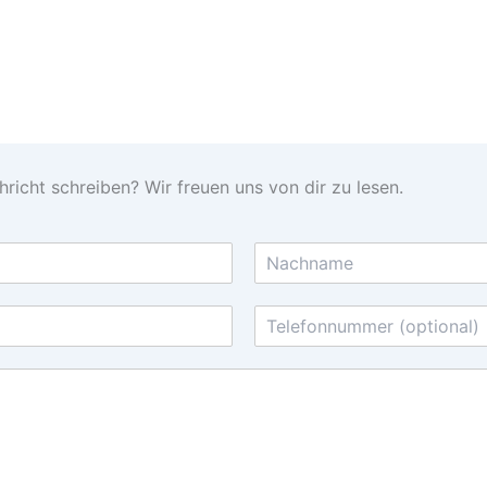
icht schreiben? Wir freuen uns von dir zu lesen.
N
a
T
c
e
h
l
n
a
e
m
f
e
o
n
n