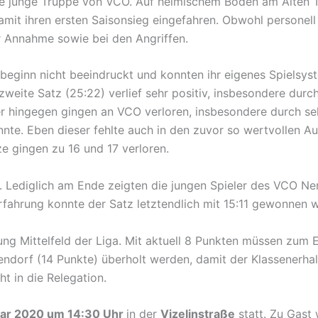
die junge Truppe von VCO. Auf heimischem Boden am Alten
amit ihren ersten Saisonsieg eingefahren. Obwohl personell
r Annahme sowie bei den Angriffen.
beginn nicht beeindruckt und konnten ihr eigenes Spielsyst
zweite Satz (25:22) verlief sehr positiv, insbesondere durc
er hingegen gingen an VCO verloren, insbesondere durch seh
nte. Eben dieser fehlte auch in den zuvor so wertvollen A
ze gingen zu 16 und 17 verloren.
Lediglich am Ende zeigten die jungen Spieler des VCO Ner
Erfahrung konnte der Satz letztendlich mit 15:11 gewonnen 
tung Mittelfeld der Liga. Mit aktuell 8 Punkten müssen zum
ndorf (14 Punkte) überholt werden, damit der Klassenerh
ht in die Relegation.
uar 2020 um 14:30 Uhr
in der
Vizelinstraße
statt. Zu Gast