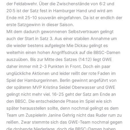
der Feldabwehr. Über die Zwischenstände von 6:2 und
20:5 ist der Satz fest in Hamburger Hand und wird am
Ende mit 25-10 souverän eingefahren. Da ist er endlich der
erste Satzgewinn in dieser Saison.
Mit dem dadurch gewonnenen Selbstvertrauen gelingt
auch der Start in Satz 3. Aus einer stabilen Annahme um
die wieder bestens aufgelegte Mie Dickau gelingt es
weiterhin einen hohen Angriffsdruck auf die BBSC-Damen
auszuüben. Bis zur Mitte des Satzes (14:12) liegt GWE
daher immer mit 2-3 Punkten in Front. Doch ein paar
unglückliche Aktionen und leider reißt der rote Faden im
Spiel der Hamburgerinnen. Berlin gewinnt angeführt von
der späteren MVP Kristina Seidel Oberwasser und GWE
gelingt nicht mehr viel. 16-25 geht der Satz am Ende an
den BBSC. Die entscheidende Phase im Spiel wie sich
später herausstellen sollte, denn nochmal gelingt es dem
Team um Zuspielerin Janine Gehrig nicht das Ruder rum zu
reißen. Zwar stemmte sich das GWE-Team nochmal gegen
die drohende Niederlage, doch die BBSC-Damen haben