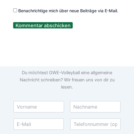
Benachrichtige mich über neue Beiträge via E-Mail.
Du möchtest GWE-Volleyball eine allgemeine
Nachricht schreiben? Wir freuen uns von dir zu
lesen.
N
a
V
N
m
o
a
E
T
e
r
c
-
e
*
n
h
M
l
a
n