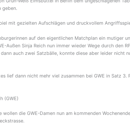
Grün-Weiß Eimsbüttel in Berlin dem ungeschlagenen Tabel
n geben.
el mit gezielten Aufschlägen und druckvollem Angriffsspie
burgerinnen auf den eigentlichen Matchplan ein mutiger u
GWE-Außen Sinja Reich nun immer wieder Wege durch den RP
dann auch zwei Satzbälle, konnte diese aber leider nicht n
es lief dann nicht mehr viel zusammen bei GWE in Satz 3.
ich (GWE)
olge wollen die GWE-Damen nun am kommenden Wochenende
eckstrasse.