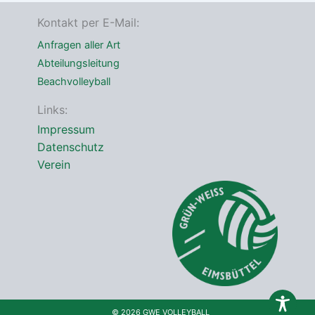
e
*
Kontakt per E-Mail:
Anfragen aller Art
Abteilungsleitung
Beachvolleyball
Links:
Impressum
Datenschutz
Verein
© 2026 GWE VOLLEYBALL