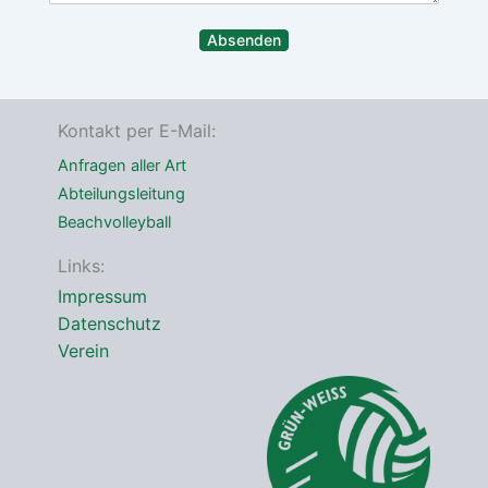
c
r
m
h
e
m
Absenden
t
s
e
*
s
r
e
*
Kontakt per E-Mail:
Anfragen aller Art
Abteilungsleitung
Beachvolleyball
Links:
Impressum
Datenschutz
Verein