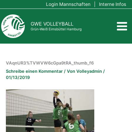
Zum
Login Mannschaften
|
Interne Infos
Inhalt
springen
GWE VOLLEYBALL
Grün-Weiß Eimsbüttel Hamburg
VAqnUR3%TVWVW6cGpa9tRA_thumb_f6
Schreibe einen Kommentar
/ Von
Volleyadmin
/
01/13/2019