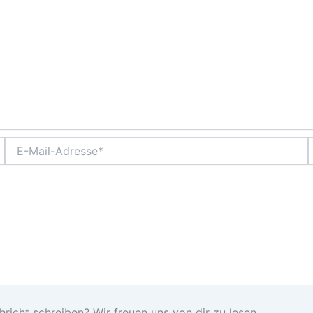
E-
Mail-
Adresse*
icht schreiben? Wir freuen uns von dir zu lesen.