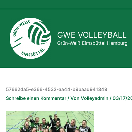
Zum
Inhalt
springen
GWE VOLLEYBALL
Grün-Weiß Eimsbüttel Hamburg
57662da5-e366-4532-aa44-b9baad941349
Schreibe einen Kommentar
/ Von
Volleyadmin
/
03/17/2