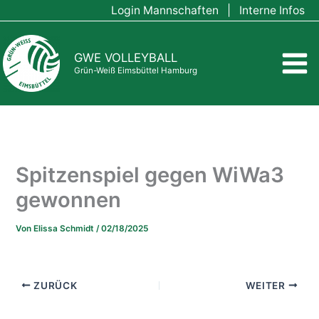
Zum
Login Mannschaften
|
Interne Infos
Inhalt
springen
GWE VOLLEYBALL
Grün-Weiß Eimsbüttel Hamburg
Spitzenspiel gegen WiWa3
gewonnen
Von
Elissa Schmidt
/
02/18/2025
ZURÜCK
WEITER