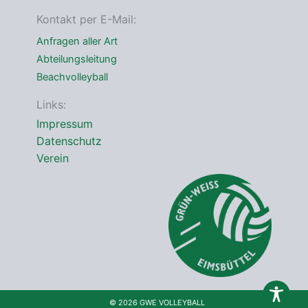
e
*
Kontakt per E-Mail:
Anfragen aller Art
Abteilungsleitung
Beachvolleyball
Links:
Impressum
Datenschutz
Verein
© 2026 GWE VOLLEYBALL