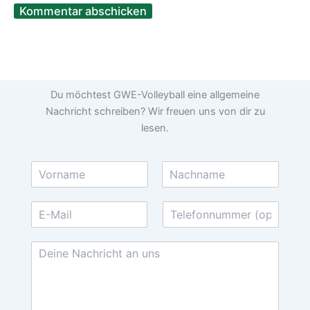
Du möchtest GWE-Volleyball eine allgemeine
Nachricht schreiben? Wir freuen uns von dir zu
lesen.
N
a
V
N
m
o
a
E
T
e
r
c
-
e
*
n
h
M
l
a
n
N
m
a
a
e
e
m
a
i
f
e
c
l
o
h
-
n
r
A
n