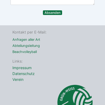
i
d
u
c
r
m
h
e
m
Absenden
t
s
e
*
s
r
e
*
Kontakt per E-Mail:
Anfragen aller Art
Abteilungsleitung
Beachvolleyball
Links:
Impressum
Datenschutz
Verein