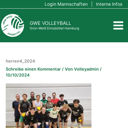
Zum
Login Mannschaften
|
Interne Infos
Inhalt
springen
GWE VOLLEYBALL
Grün-Weiß Eimsbüttel Hamburg
herren4_2024
Schreibe einen Kommentar
/ Von
Volleyadmin
/
10/10/2024