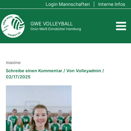
Zum
Login Mannschaften
|
Interne Infos
Inhalt
springen
GWE VOLLEYBALL
Grün-Weiß Eimsbüttel Hamburg
maxine
Schreibe einen Kommentar
/ Von
Volleyadmin
/
02/17/2025