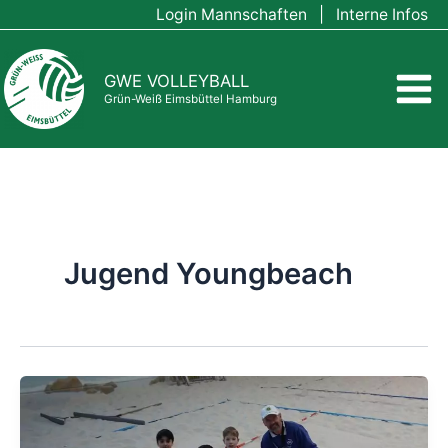
Zum
Login Mannschaften
|
Interne Infos
Inhalt
springen
GWE VOLLEYBALL
Grün-Weiß Eimsbüttel Hamburg
Jugend Youngbeach