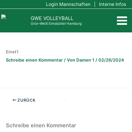
Zum
Login Mannschaften
|
Interne Infos
Inhalt
springen
GWE VOLLEYBALL
Grün-Weiß Eimsbüttel Hamburg
Einst1
Schreibe einen Kommentar
/ Von
Damen 1
/
02/26/2024
ZURÜCK
Schreibe einen Kommentar