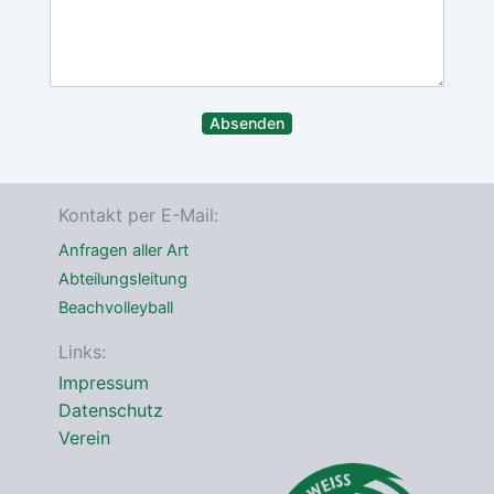
c
l
o
h
-
n
r
A
n
i
d
u
c
r
m
h
e
m
Absenden
t
s
e
*
s
r
e
*
Kontakt per E-Mail:
Anfragen aller Art
Abteilungsleitung
Beachvolleyball
Links:
Impressum
Datenschutz
Verein