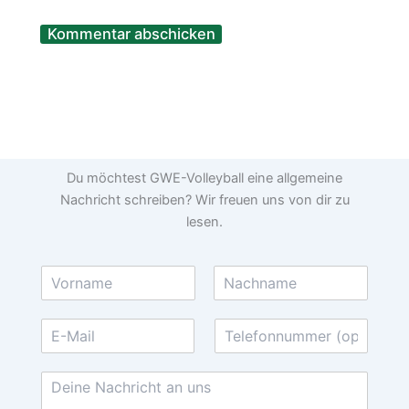
Du möchtest GWE-Volleyball eine allgemeine
Nachricht schreiben? Wir freuen uns von dir zu
lesen.
N
a
V
N
m
o
a
E
T
e
r
c
-
e
*
n
h
M
l
a
n
N
m
a
a
e
e
m
a
i
f
e