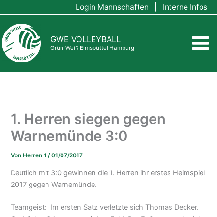
Zum
Login Mannschaften
|
Interne Infos
Inhalt
springen
GWE VOLLEYBALL
Grün-Weiß Eimsbüttel Hamburg
1. Herren siegen gegen
Warnemünde 3:0
Von
Herren 1
/
01/07/2017
Deutlich mit 3:0 gewinnen die 1. Herren ihr erstes Heimspiel
2017 gegen Warnemünde.
Teamgeist: Im ersten Satz verletzte sich Thomas Decker.