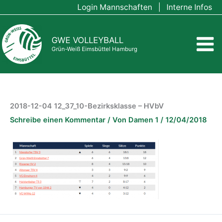
Zum
Login Mannschaften
|
Interne Infos
Inhalt
springen
GWE VOLLEYBALL
Grün-Weiß Eimsbüttel Hamburg
2018-12-04 12_37_10-Bezirksklasse – HVbV
Schreibe einen Kommentar
/ Von
Damen 1
/
12/04/2018