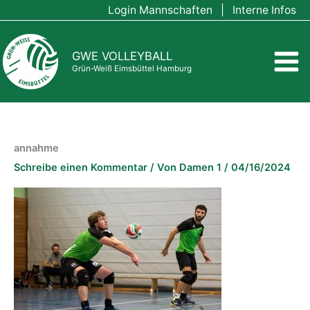
Zum
Login Mannschaften
|
Interne Infos
Inhalt
springen
GWE VOLLEYBALL
Grün-Weiß Eimsbüttel Hamburg
annahme
Schreibe einen Kommentar
/ Von
Damen 1
/
04/16/2024