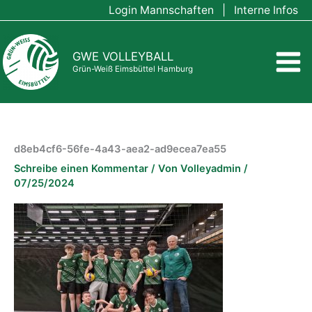
Zum
Login Mannschaften
|
Interne Infos
Inhalt
springen
GWE VOLLEYBALL
Grün-Weiß Eimsbüttel Hamburg
d8eb4cf6-56fe-4a43-aea2-ad9ecea7ea55
Schreibe einen Kommentar
/ Von
Volleyadmin
/
07/25/2024