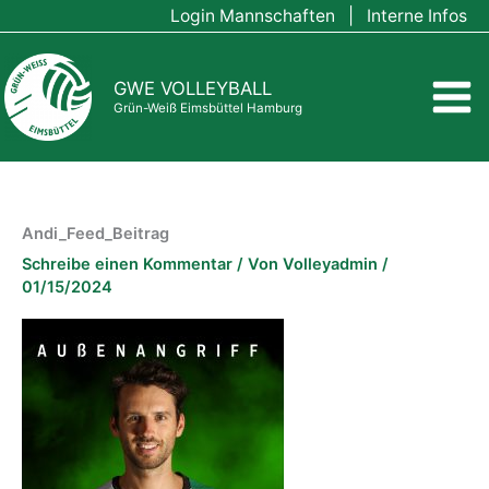
Zum
Login Mannschaften
|
Interne Infos
Inhalt
springen
GWE VOLLEYBALL
Grün-Weiß Eimsbüttel Hamburg
Andi_Feed_Beitrag
Schreibe einen Kommentar
/ Von
Volleyadmin
/
01/15/2024